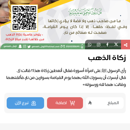
زكاة الذهب
رأى الرسول ﷺ على امرأة أسورة فقال: أتعطين زكاة هذا؟ قالت: لا.
قال: أيسرك أن يسورك الله بهما يوم القيامة بسوارين من نار، فألقتهما
وقالت: هما لله ورسوله»
اضافة
تبرع الآن