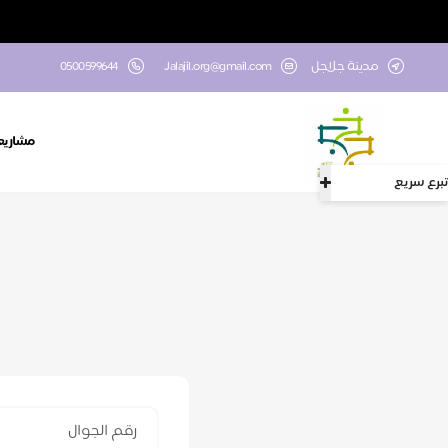
مدينة جلاجل
Jalajil.org@gmail.com
0500599644
مشاريعن
تبرع سريع