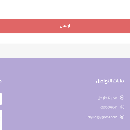
ارسال
بيانات التواصل
ط
مدينة جلاجل
0500599644
Jalajil.org@gmail.com